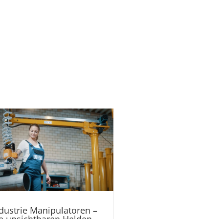
dustrie Manipulatoren –
e unsichtbaren Helden